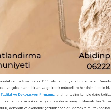
rindeki en iyi firma olarak 1999 yılından bu yana hizmet veren Demir
 usta ve çalışanlarını bir araya getirerek müşterilere her daim özenle hi
Tadilat ve Dekorasyon Firmamız
; anahtar teslim komple daire tadil
tam zamanında ve noksansız yapmayı ilke edinmiştir.
Mamak Taş Yünü 
ömürlü, dekoratif ve ekonomik çözümler sağlar. Mamak'ta mutfak tadilatı