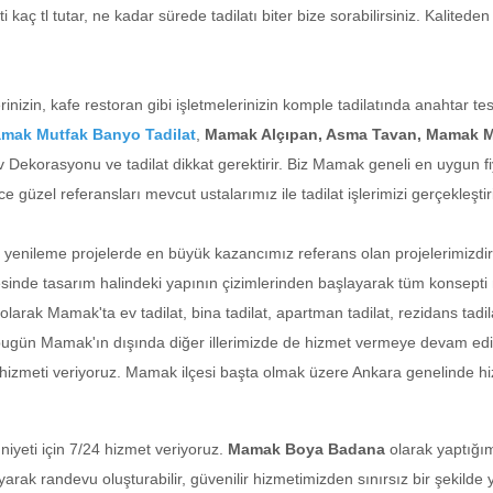
i kaç tl tutar, ne kadar sürede tadilatı biter bize sorabilirsiniz. Kalit
islerinizin, kafe restoran gibi işletmelerinizin komple tadilatında anahta
mak Mutfak Banyo Tadilat
,
Mamak Alçıpan, Asma Tavan, Mamak M
v Dekorasyonu ve tadilat dikkat gerektirir. Biz Mamak geneli en uygun 
e güzel referansları mevcut ustalarımız ile tadilat işlerimizi gerçekleştir
yenileme projelerde en büyük kazancımız referans olan projelerimizdir
inde tasarım halindeki yapının çizimlerinden başlayarak tüm konsepti mü
olarak Mamak'ta ev tadilat, bina tadilat, apartman tadilat, rezidans tadilat
bugün Mamak'ın dışında diğer illerimizde de hizmet vermeye devam ediyo
yi hizmeti veriyoruz. Mamak ilçesi başta olmak üzere Ankara genelinde h
eti için 7/24 hizmet veriyoruz.
Mamak Boya Badana
olarak yaptığım
rak randevu oluşturabilir, güvenilir hizmetimizden sınırsız bir şekilde y