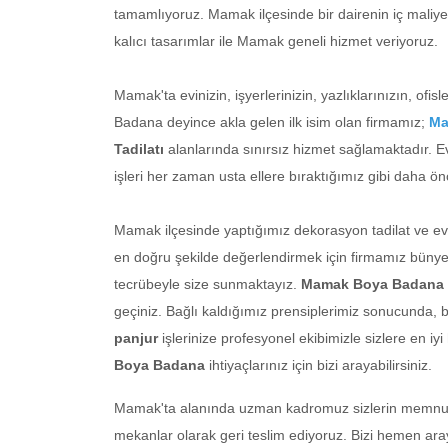
tamamlıyoruz. Mamak ilçesinde bir dairenin iç maliyet
kalıcı tasarımlar ile Mamak geneli hizmet veriyoruz.
Mamak'ta evinizin, işyerlerinizin, yazlıklarınızın, of
Badana deyince akla gelen ilk isim olan firmamız;
Ma
Tadilatı
alanlarında sınırsız hizmet sağlamaktadır. E
işleri her zaman usta ellere bıraktığımız gibi daha önc
Mamak ilçesinde yaptığımız dekorasyon tadilat ve ev 
en doğru şekilde değerlendirmek için firmamız bünyes
tecrübeyle size sunmaktayız.
Mamak Boya Badana
geçiniz. Bağlı kaldığımız prensiplerimiz sonucunda, 
panjur
işlerinize profesyonel ekibimizle sizlere en i
Boya Badana
ihtiyaçlarınız için bizi arayabilirsiniz.
Mamak'ta alanında uzman kadromuz sizlerin memnuniy
mekanlar olarak geri teslim ediyoruz. Bizi hemen araya