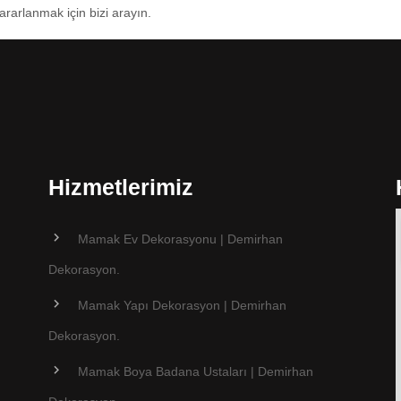
ararlanmak için bizi arayın.
Hizmetlerimiz
Mamak Ev Dekorasyonu | Demirhan
Dekorasyon.
Mamak Yapı Dekorasyon | Demirhan
Dekorasyon.
Mamak Boya Badana Ustaları | Demirhan