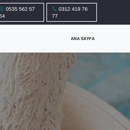
0535 562 57
0312 419 76
64
77
ANA SAYFA