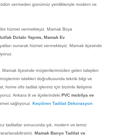
eden ödün vermeden günümüz yenilikleriyle modern ve
r teslim hizmet vermekteyiz. Mamak Boya
utfak Dolabı Yapımı, Mamak Ev
fiyatları sunarak hizmet vermekteyiz. Mamak ilçesinde
iyoruz.
. Mamak ilçesinde müşterilerimizden gelen talepleri
şterinin istekleri doğrultusunda teknik bilgi ve
, home ofis tadilat işleriniz için bizimle iletişime
ruz. Ankara ili ve ilçelerindeki
PVC mobilya ve
izmet sağlıyoruz.
Keçiören Tadilat Dekorasyon
ız tadilatlar sonucunda şık, modern ve temiz
ararlanabilirsiniz.
Mamak Banyo Tadilat ve