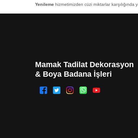
Yenileme
hizmetimizden cüzi miktarlar karşılığında y
Mamak Tadilat Dekorasyon
& Boya Badana İşleri